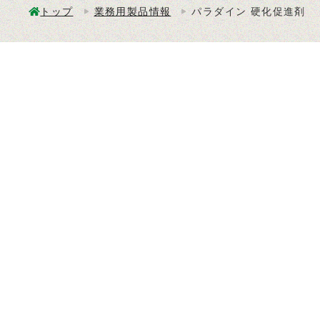
トップ
業務用製品情報
パラダイン 硬化促進剤
業務用製品
本社／工場
業務用製品
〒370-0603
業務用_か
群馬県邑楽郡邑楽町大字中野130
剤
TEL 0276-88-2681
業務用_か