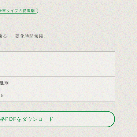
粉末タイプの促進剤
る → 硬化時間短縮。
進剤
15
格PDFをダウンロード