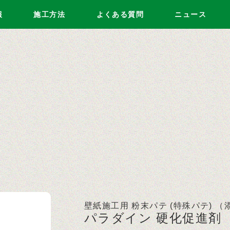
報
施工方法
よくある質問
ニュース
壁紙施工用 粉末パテ (特殊パテ) （
パラダイン 硬化促進剤