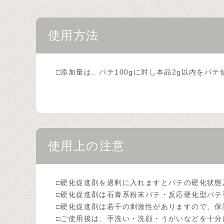
使用方法
□添加量は、パテ100gに対し本品2g以内を
使用上の注意
□硬化促進剤を過剰に入れますとパテの硬化状
□硬化促進剤は石膏系粉末パテ・反応硬化型パテ
□硬化促進剤は若干の刺激性がありますので、
□ご使用後は、手洗い・洗顔・うがいなどを十分