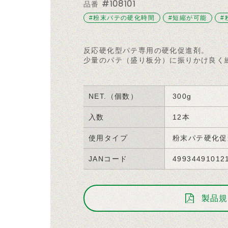
#108101
品番
#粉末パテの硬化時間
#短縮が可能
#
反応硬化型パテ専用の硬化促進剤。
少量のパテ（盛り板分）に振りかけ良く練
NET.（個数）
300g
入数
12本
使用タイプ
粉末パテ硬化促
JANコード
49934491012
製品規