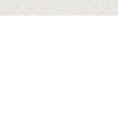
情報
施工方法
会社概要
情報TOP
施工方法TOP
企業情報
べ紙用接着
ベニヤ・コンパネ下地
沿革
コンクリート・モルタ
主要取引
べ紙用粉末
ル下地