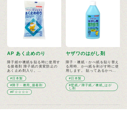
AP あく止めのり
ヤザワのはがし剤
障子紙や襖紙を貼る時に使用す
障子・襖紙・かべ紙を貼り替え
る接着剤 障子紙の黄変防止の
る用時、かべ紙を剥がす時に使
あく止め剤入り。…
用します。 貼ってあるかべ…
#日本製
#日本製
#障子・襖用_接着剤
#壁紙／障子紙／襖紙_はが
し剤
#F☆☆☆☆