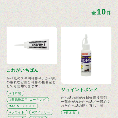
10
全
件
これがいちばん
かべ紙のスキ間補修や、かべ紙
の破れなど部分補修の接着剤と
しても使用できます。
ジョイントボンド
#日本製
かべ紙の剥がれ補修用接着剤
#壁紙施工用_コーキング
一部剥がれたかべ紙／一部めく
れたかべ紙の貼り直し・剥…
#JAIA F☆☆☆☆
#ホワイト
#アイボリー
#日本製