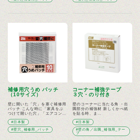
補修用穴うめ パッチ
コーナー補強テープ
（10サイズ）
３穴・のり付き
壁に開いた「穴」を塞ぐ補修用
壁のコーナーに当たる角 ・出
パッチ こんな時に「家具をぶ
隅部分の補強材 新しくかべ紙
つけて開いた穴」「エアコン…
を貼る時、ま…
#日本製
#日本製
#壁穴_補修用_パッチ
#壁の角／出隅_補強用_テー
プ