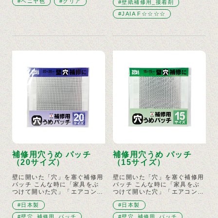
#ベニヤ色
#クリア
#壁紙補修用_接着剤
#JAIA F☆☆☆☆
補修用穴うめ パッチ
補修用穴うめ パッチ
（20サイズ）
（15サイズ）
壁に開いた「穴」を塞ぐ補修用
壁に開いた「穴」を塞ぐ補修用
パッチ こんな時に「家具をぶ
パッチ こんな時に「家具をぶ
つけて開いた穴」「エアコン…
つけて開いた穴」「エアコン…
#日本製
#日本製
#壁穴_補修用_パッチ
#壁穴_補修用_パッチ