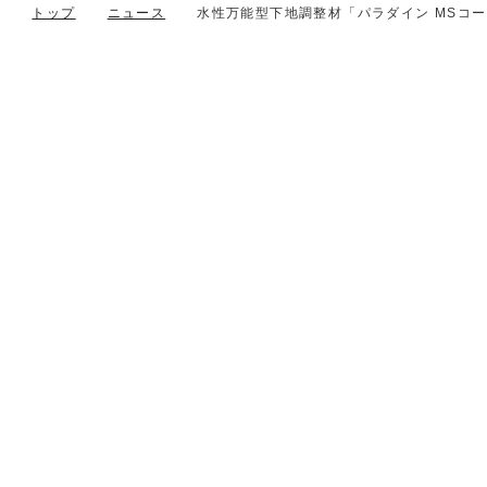
トップ
ニュース
水性万能型下地調整材「パラダイン MSコ
本社／工場
〒370-0603
群馬県邑楽郡邑楽町大字中野130
TEL 0276-88-2681
FAX 0276-88-2686
Follow us
サイトマップ
プライバシーポリシー