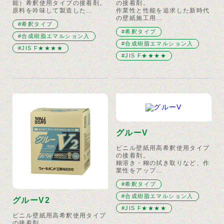
能）希釈使用タイプの接着剤。
の接着剤。
原料を吟味して製造した…
作業性と性能を追求した新時代
の壁紙施工用…
#希釈タイプ
#希釈タイプ
#合成樹脂エマルション入
#合成樹脂エマルション入
#JIS F★★★★
#JIS F★★★★
グルーV
ビニル壁紙用高希釈使用タイプ
の接着剤。
糊溶き・糊の拭き取りなど、作
業性をアップ…
#希釈タイプ
#合成樹脂エマルション入
グルーV2
#JIS F★★★★
ビニル壁紙用高希釈使用タイプ
の接着剤。