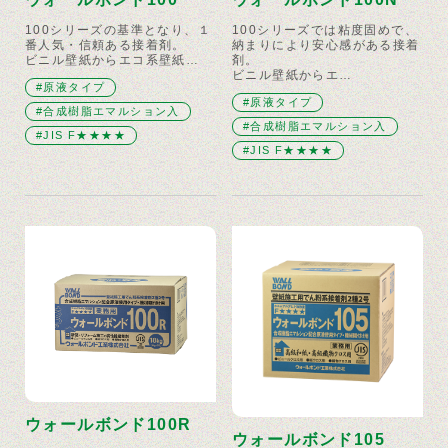
100シリーズの基準となり、１
100シリーズでは粘度固めで、
番人気・信頼ある接着剤。
納まりにより安心感がある接着
ビニル壁紙からエコ系壁紙…
剤。
ビニル壁紙からエ…
#原液タイプ
#原液タイプ
#合成樹脂エマルション入
#合成樹脂エマルション入
#JIS F★★★★
#JIS F★★★★
ウォールボンド100R
ウォールボンド105