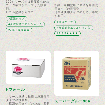
100シリーズでは粘度柔らかめ
で、作業性がアップした接着
和紙・織物壁紙に最適な原液使
剤。
用タイプの接着剤。
ビニル壁紙からエコ…
（原液使用タイプのため、希釈
する手…
#原液タイプ
#原液タイプ
#合成樹脂エマルション入
#合成樹脂エマルション入
#JIS F★★★★
#JIS F★★★★
Fウォール
フリース壁紙に最適な原液使用
タイプの接着剤。
スーパーグルー96α
（原液使用タイプのため、希釈