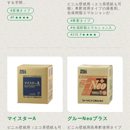
する手間…
ビニル壁紙用（エコ系壁紙も可
能）希釈使用タイプの接着剤。
#原液タイプ
合成樹脂エマルションが…
#F★★★★
#希釈タイプ
#合成樹脂エマルション入
#JIS F★★★★
マイスターA
グルーNeoプラス
ビニル壁紙用（エコ系壁紙も可
ビニル壁紙用高希釈使用タイプ