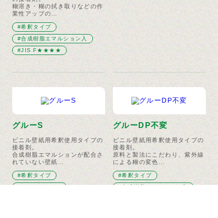
糊溶き・糊の拭き取りなどの作
業性アップの…
#希釈タイプ
#合成樹脂エマルション入
#JIS F★★★★
グルーS
グルーDP不変
ビニル壁紙用希釈使用タイプの
ビニル壁紙用希釈使用タイプの
接着剤。
接着剤。
合成樹脂エマルションが配合さ
原料と製法にこだわり、紫外線
れていない壁紙…
による糊の変色…
#希釈タイプ
#希釈タイプ
#JIS F★★★★
#合成樹脂エマルション入
#JIS F★★★★