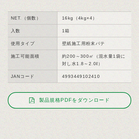
NET.（個数）
16kg（4kg×4）
入数
1箱
使用タイプ
壁紙施工用粉末パテ
施工可能面積
約200～300㎡（混水量1袋に
対し水1.8～2.0ℓ）
JANコード
4993449102410
製品規格PDFをダウンロード