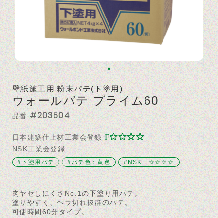
壁紙施工用 粉末パテ(下塗用)
ウォールパテ プライム60
#203504
品番
日本建築仕上材工業会登録
NSK工業会登録
#下塗用パテ
#パテ色：黄色
#NSK F☆☆☆☆
肉ヤセしにくさNo.1の下塗り用パテ。
塗りやすく、ヘラ切れ抜群のパテ。
可使時間60分タイプ。