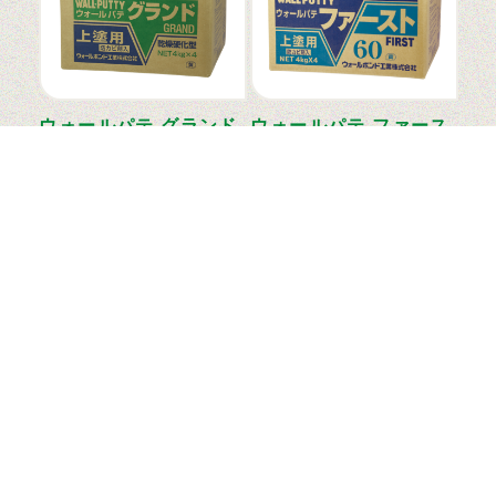
ウォールパテ グランド
ウォールパテ ファース
ト60
練り置きが可能のためムダがな
い、乾燥硬化型の上塗用パテ。
付着力No.1の上塗用パテ。 ヘ
ヘラ…
ラ切れも伸びも良好。…