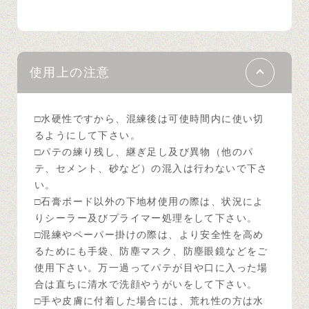
使用上の注意
□水硬性ですから、混練後は可使時間内に使い切
るようにして下さい。
□パテの練り残し、継ぎ足し及び異物（他のパ
テ、セメント、砂など）の混入は行わないで下さ
い。
□石膏ボード以外の下地材使用の際は、状況によ
りシーラー及びプライマー処理をして下さい。
□混練やペーパー掛けの際は、より安全性を高め
るためにも手袋、防塵マスク、防塵眼鏡などをご
使用下さい。万一過ってパテが目や口に入った場
合は直ちに清水で洗顔やうがいをして下さい。
□手や皮膚に付着した場合には、荒れ性の方は水