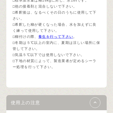
□標準加水量は糊18kgに対し、水18ℓです。
□他の接着剤と混合しないで下さい。
□希釈後は、なるべくその日のうちに使用して下
さい。
□希釈した糊が硬くなった場合、水を加えずに良
く練って使用して下さい。
□糊付けの際、
養生を行って下さい
。
□冬期は５℃以上の室内に、夏期は涼しい場所に保
管して下さい。
□気温５℃以下では使用しないで下さい。
□下地の材質によって、製造業者が定めるシーラ
ー処理を行って下さい。
使用上の注意