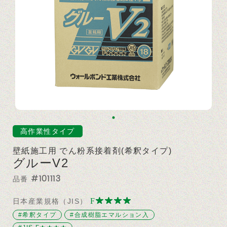
高作業性タイプ
壁紙施工用 でん粉系接着剤(希釈タイプ)
グルーV2
#101113
品番
日本産業規格（JIS）
#希釈タイプ
#合成樹脂エマルション入