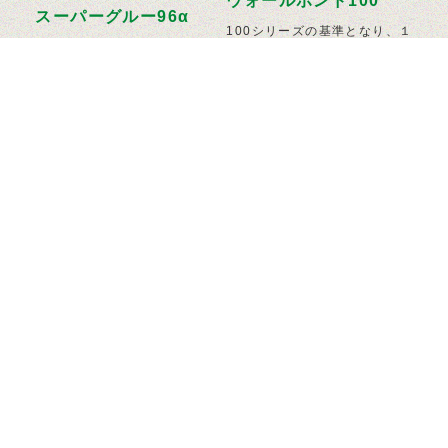
ウォールボンド100
スーパーグルー96α
100シリーズの基準となり、１
番人気・信頼ある接着剤。 ビ
ビニル壁紙用（エコ系壁紙も可
ニ…
能）希釈使用タイプの接着剤。
合…
トップ
業務用製品情報
グルーV2