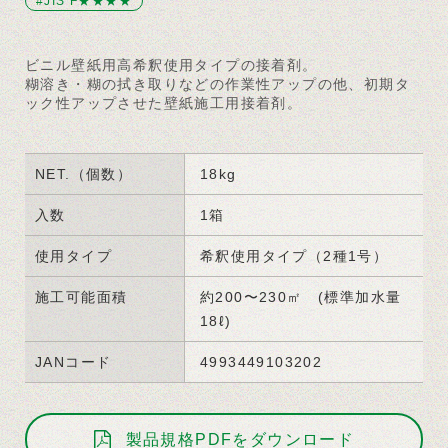
#JIS F★★★★
ビニル壁紙用高希釈使用タイプの接着剤。
糊溶き・糊の拭き取りなどの作業性アップの他、初期タ
ック性アップさせた壁紙施工用接着剤。
NET.（個数）
18kg
入数
1箱
使用タイプ
希釈使用タイプ（2種1号）
施工可能面積
約200〜230㎡ (標準加水量
18ℓ)
JANコード
4993449103202
製品規格PDFをダウンロード