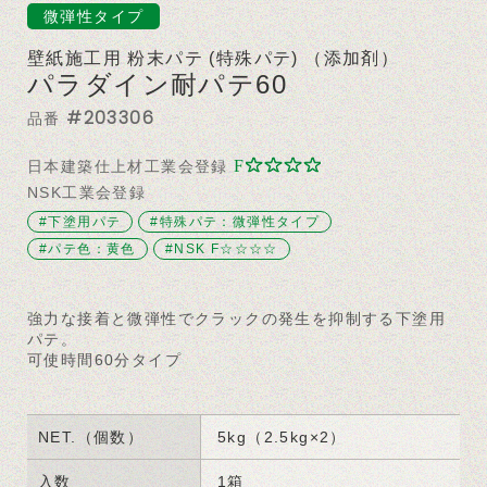
微弾性タイプ
壁紙施工用 粉末パテ (特殊パテ) （添加剤）
パラダイン耐パテ60
#203306
品番
日本建築仕上材工業会登録
NSK工業会登録
#下塗用パテ
#特殊パテ：微弾性タイプ
#パテ色：黄色
#NSK F☆☆☆☆
強力な接着と微弾性でクラックの発生を抑制する下塗用
パテ。
可使時間60分タイプ
NET.（個数）
5kg（2.5kg×2）
入数
1箱